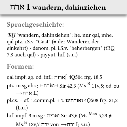
‎ I
ארח
wandern, dahinziehen
Sprachgeschichte:
ʾRḪ
 "wandern, dahinziehen": 
he.
 nur 
qal
, 
mhe.
qal
ptz.
i.S.v.
 "Gast" (= der Wanderer, der 
einkehrt) › 
denom.
pi.
i.S.v.
 "beherbergen" (
tBQ
7,8
 auch 
qal
) › 
piyyut.
hif.
 (
s.u.
)
Formen:
qal
impf.
sg.
od.
inf.
: 
4Q504
frg. 18
,
5
]ארוח
B
ptz.
m.
sg.
abs.
: 
Sir
42
,
3
 (
Ms.
11v
,
5
; 
od.
 zu 
⊣
ואֹרח
⊢
→
‎ II
)
ארח
pl.
cs.
 + 
sf.
 1.
comm.
pl.
 + 
: 
4Q508
frg. 21
,
2
ואורחינו
ו
(
L.u.
)
Mas
hif.
impf.
 3.
m.
sg.
: 
Sir
43
,
6
 (
Ms.
5
,
23
≠
יאריח
B
Ms.
12v
,
7
 von 
→
‎ I
; 
s.u.
)
ירח
ירח