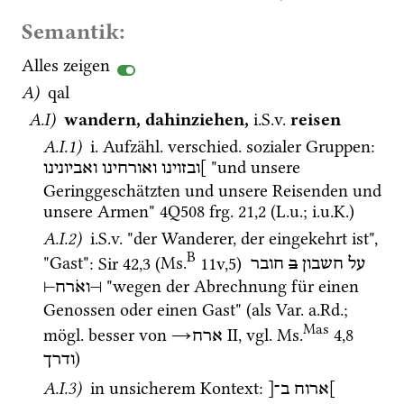
Semantik:
Alles zeigen
A)
qal
A.I)
wandern, dahinziehen,
i.S.v.
reisen
A.I.1)
i.
Aufzähl.
verschied.
 sozialer Gruppen
: 
 "und unsere 
]ובזוינו
ואורחינו
ואביונינו
Geringgeschätzten und unsere Reisenden und 
unsere Armen" 
4Q508
frg. 21
,
2
 (
L.u.
; 
i.u.K.
)
A.I.2)
i.S.v.
 "der Wanderer, der eingekehrt ist", 
B
"Gast"
: 
Sir
42
,
3
 (
Ms.
11v
,
5
)
על
חשבון
ב
חובר
 "wegen der Abrechnung für einen 
⊣
ואֹרח
⊢
Genossen oder einen Gast" (als 
Var.
a.Rd.
; 
Mas
mögl.
 besser von 
→
‎ II
, 
vgl.
Ms.
4
,
8
ארח
)
ודרך
A.I.3)
 in unsicherem Kontext
: 
]ארוח
ב־[