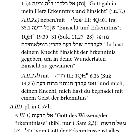
ע
1 i
,
4
 "Gott gab in 
]נתן
אל
בלבבי
ד
ה
ובינה
mein Herz Erkenntnis und Einsicht" (
i.u.K.
) 
A.II.2.c)
neben/
mit
→
‎ III
: 
4Q401
frg. 
שכל
35
,
1
 "Einsicht und Erkenntnis"; 
ש]כל
ודעה
a
1QH
19
,
30
–
31
 (
Suk.
11
,
27
–
28
)
נתתה
 "du hast 
לעבדכה
שכל
דעה
להבין
בנפלאותיכה
deinem Knecht Einsicht der Erkenntnis 
gegeben, um in deine Wundertaten 
Einsicht zu gewinnen"
a
A.II.2.d)
mit
→
‎ III
: 
1QH
6
,
36
 (
Suk.
רוח
14
,
25
)
 "und mich, 
ואני
עבדך
חנותני
ברוח
דעה
deinen Knecht, mich hast du begnadet mit 
einem Geist der Erkenntnis" 
A.III)
pl.
 in 
CsVb.
A.III.1)
 "Gott des Wissens/der 
אל
הדעות
Erkenntnisse" (
bibl.
 nur 
1 Sam
2
,
3
)
: 
מאל
הדעות
 "vom Gott der Erkenntnisse ist alles 
כול
הויה