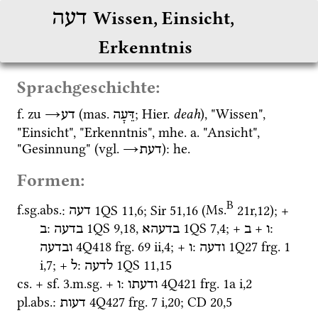
דעה
Wissen, Einsicht, 
Erkenntnis
Sprachgeschichte:
f.
 zu 
→
 (
mas.
; 
Hier.
deah
), "Wissen", 
דֵּעָה
דע
"Einsicht", "Erkenntnis", 
mhe.
a.
 "Ansicht", 
"Gesinnung" (
vgl.
→
): 
he.
דעת
Formen:
B
f.
sg.
abs.
: 
1QS
11
,
6
; 
Sir
51
,
16
 (
Ms.
21r
,
12
)
; + 
דעה
: 
1QS
9
,
18
, 
1QS
7
,
4
; + 
 + 
: 
ו
ב
בדעהא
בדעה
ב
4Q418
frg. 69 ii
,
4
; + 
: 
1Q27
frg. 1 
ודעה
ו
ובדעה
i
,
7
; + 
: 
1QS
11
,
15
לדעה
ל
cs.
 + 
sf.
 3.
m.
sg.
 + 
: 
4Q421
frg. 1a i
,
2
ודעתו
ו
pl.
abs.
: 
4Q427
frg. 7 i
,
20
; 
CD
20
,
5
דעות