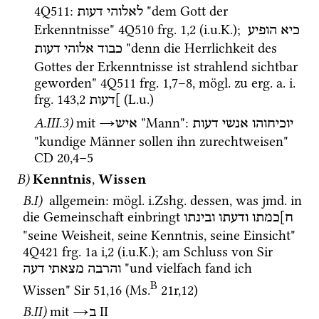
4Q511
: 
 "dem Gott der 
לאלוהי
דעות
Erkenntnisse" 
4Q510
frg. 1
,
2
 (
i.u.K.
); 
כיא
הופיע
 "denn die Herrlichkeit des 
כבוד
אלוהי
דעות
Gottes der Erkenntnisse ist strahlend sichtbar 
geworden" 
4Q511
frg. 1
,
7
–
8
, 
mögl.
 zu 
erg.
a.
i.
frg. 143
,
2
 (
L.u.
)
]דעות
A.III.3)
mit
→
 "Mann"
: 
יוכיחוהו
אנשי
דעות
איש
"kundige Männer sollen ihn zurechtweisen" 
CD
20
,
4
–
5
B)
Kenntnis
, 
Wissen
B.I)
 allgemein
: 
mögl.
i.Zshg.
 dessen, was 
jmd.
 in 
die Gemeinschaft einbringt 
ח]כמתו
ודעתו
ובינתו
"seine Weisheit, seine Kenntnis, seine Einsicht" 
4Q421
frg. 1a i
,
2
 (
i.u.K.
); am Schluss von 
Sir
 "und vielfach fand ich 
והרבה
מצאתי
דעה
B
Wissen" 
Sir
51
,
16
 (
Ms.
21r
,
12
)
B.II)
mit 
→
‎ II
ב