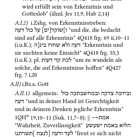
wird erfüllt sein von Erkenntnis und 
Gotteslob" (
ähnl.
Jes
11
,
9
, 
Hab
2
,
14
)
A.I.2)
i.Zshg.
 von Erkenntnisstreben
: 
 "und die, die bedacht 
ו]שוקד[ים]
על
כול
דעה
sind auf alle Erkenntnis" 
4Q418
frg. 69 ii
,
10
–
11
(
i.u.K.
); 
 "Erkenntnis und 
דעה
ולא
שחרו
בינ[ה
sie suchten keine Einsicht" 
4Q418
frg. 55
,
5
(
i.u.K.
); 
pl.
 "um zu wandeln als 
לכת
קוי
דעות
solche, die auf Erkenntnisse hoffen" 
4Q427
frg. 7 i
,
20
A.II)
i.Bz.a.
 Gott
A.II.1)
 allgemein
: 
ובידכה
צדקה
ובמחשבתכה
כול
 "und in deiner Hand ist Gerechtigkeit 
דעה
und in deinem Denken jegliche Erkenntnis" 
a
1QH
19
,
10
–
11
 (
Suk.
11
,
7
–
8
)
; 
||
→
אמת
"Wahrheit, Zuverlässigkeit" 
הלוא
באמת
ישעשע
 "freut er sich nicht 
לעד
ודעה
[לנצח
]תשרתנו