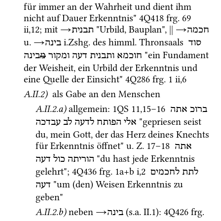
für immer an der Wahrheit und dient ihm 
nicht auf Dauer Erkenntnis" 
4Q418
frg. 69 
ii
,
12
; 
mit
→
 "Urbild, Bauplan", 
||
→
חכמה
תבנית
u.
→
i.Zshg.
 des 
himml.
 Thronsaals 
סוד
בינה
 "ein Fundament 
חוכמא
ותבנית
דעה
ומקור
מ
בינה
der Weisheit, ein Urbild der Erkenntnis und 
eine Quelle der Einsicht" 
4Q286
frg. 1 ii
,
6
A.II.2)
 als Gabe an den Menschen
A.II.2.a)
allgemein
: 
1QS
11
,
15
–
16
ברוכ
אתה
 "gepriesen seist 
אלי
הפותח
לדעה
לב
עבדכה
du, mein Gott, der das Herz deines Knechts 
für Erkenntnis öffnet" 
u.
Z.
17
–
18
אתה
 "du hast jede Erkenntnis 
הוריתה
כול
דעה
gelehrt"; 
4Q436
frg. 1a+b i
,
2
לתת
לחכמים
 "um (den) Weisen Erkenntnis zu 
דעה
geben"
A.II.2.b)
neben 
→
 (
s.a.
 II.1)
: 
4Q426
frg. 
בינה