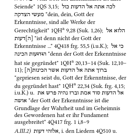
Seiende" 
1QS
3
,
15
; 
לכה
אתה
אל
הדעות
כול
 "dein, dein, Gott der 
מעשי
הצדקה
Erkenntnisse, sind alle Werke der 
a
Gerechtigkeit" 
1QH
9
,
28
 (
Suk.
1
,
26
)
; 
הלוא
אל
 "ist denn nicht der Gott der 
[ה]דעות
Erkenntnisse ..." 
4Q418
frg. 55
,
5
 (
i.u.K.
); 
כי
אל
 "denn der Gott der Erkenntnisse 
ה
ו
ד
ו
עות
הכינה
a
hat sie gegründet" 
1QH
20
,
13
–
14
 (
Suk.
12
,
10
–
11
); 
ברוך
אתה
אל
הדעות
אשר
הכינות[ה]
"gepriesen seist du, Gott der Erkenntnisse, der 
a
du gegründet hast" 
1QH
22
,
34
 (
Suk.
frg. 4
,
15
; 
i.u.K.
) 
u.
אל
הדעות
סוד
אמת
וברז
נהיה
פרש
את
 "der Gott der Erkenntnisse ist die 
אושה
Grundlage der Wahrheit und im Geheimnis 
des Gewordenen hat er ihr Fundament 
ausgebreitet" 
4Q417
frg. 1 i
,
8
–
9
A.III.2)
, 
i.
 den Liedern 
4Q510
u.
אלוהי דעות