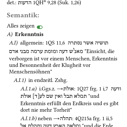
a
det.
: 
1QH
9
,
28
 (
Suk.
1
,
26
)
הדעות
Semantik:
Alles zeigen
A)
Erkenntnis
A.I)
 allgemein
: 
1QS
11
,
6
תושיה
אשר
נסתרה
ו
 "Einsicht, die 
מאנ
ש
דעה
ומזמת
ערמה
מבני
אדם
verborgen ist vor einem Menschen, Erkenntnis 
und Besonnenheit der Klugheit vor 
Menschensöhnen"
A.I.1)
 in 
endzeitl.
Zshg.
A.I.1.a)
i.Ggs.z.
→
: 
1Q27
frg. 1 i
,
7
ודעה
אולת
 "und 
תמלא
תבל
ואין
שם
לע[ד]
אולת
Erkenntnis erfüllt den Erdkreis und es gibt 
dort nie mehr Torheit"
A.I.1.b)
neben 
→
: 
4Q215a
frg. 1 ii
,
5
תהלה
 "und die Erde 
ומלאה
הארץ
דעה
ותהלת
אל