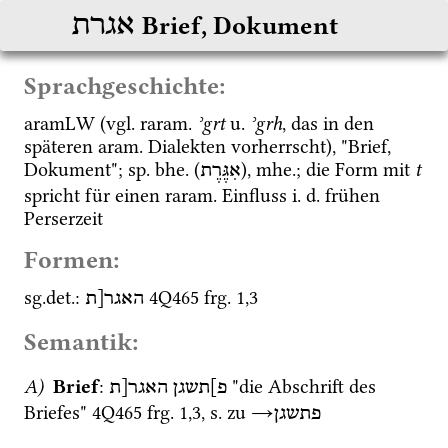
אגרת
Brief, Dokument
Sprachgeschichte:
aramLW
 (
vgl.
raram.
ʾgrt
u.
ʾgrh
, das in den 
späteren 
aram.
 Dialekten vorherrscht), "Brief, 
Dokument"; 
sp.
bhe.
 (
), 
mhe.
; die Form mit 
t
אִגֶּרֶת
spricht für einen 
raram.
 Einfluss 
i.
d.
 frühen 
Perserzeit
Formen:
sg.
det.
: 
4Q465
frg. 1
,
3
האגר[ת
Semantik:
A)
Brief
: 
 "die Abschrift des 
פ]תשגן
האגר[ת
Briefes" 
4Q465
frg. 1
,
3
, 
s.
 zu 
→
פתשגן