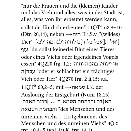
"nur die Frauen und die (kleinen) Kinder 
und das Vieh und alles, was in der Stadt ist, 
alles, was von ihr erbeutet werden kann, 
a
sollst du für dich erbeuten" 
11QT
62
,
9
–
10
(
Dtn
20
,
14
); neben 
→
‎ II
i.S.v.
 "(wildes) 
חיה
Tier" 
]ואל
ת[אכל
כל
ד]ם
לחיה
ולבהמה
ולכל
 "du sollst keinerlei Blut eines Tieres 
עוף
oder eines Viehs oder irgendeines Vogels 
essen" 
4Q220
frg. 1
,
2
; 
או
ישחט
בהמה
וחיה
 "oder er schlachtet ein trächtiges 
עבר[ה
Vieh oder Tier" 
4Q270
frg. 2 ii
,
15
; 
s.a.
a
11QT
60
,
2
–
5
; mit 
→
i.K.
 der 
טמאה
Auslöung der Erstgeburt (
Num
18
,
15
) 
האדם
]בכור
 ... 
הטמא[ה
והבהמה
הא]דם
 "des Menschen und des 
והבהמה
הטמאה
unreinen Viehs ... Erstgeborenes des 
Menschen und des unreinen Viehs" 
4Q251
frg. 10
,
4
–
5
 (
vgl.
i.u.K.
frg. 14
,
1
) 