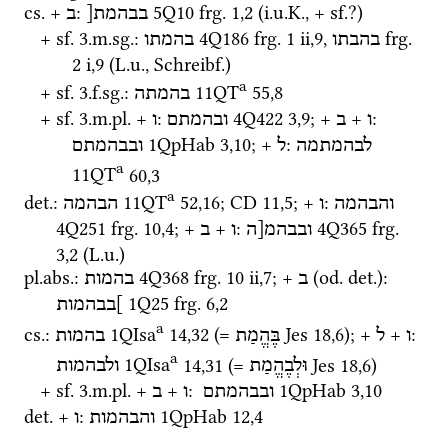
cs.
 + 
: 
5Q10
frg. 1
,
2
 (
i.u.K.
, + 
sf.
?)
בבהמת[
ב
+ 
sf.
 3.
m.
sg.
: 
4Q186
frg. 1 ii
,
9
, 
frg. 
בהבתו
בהמתו
2 i
,
9
 (
L.u.
, 
Schreibf.
) 
a
+ 
sf.
 3.
f.
sg.
: 
11QT
55
,
8
בהמתה
+ 
sf.
 3.
m.
pl.
 + 
: 
4Q422
3
,
9
; + 
 + 
: 
ו
ב
ובהמתם
ו
1QpHab
3
,
10
; + 
: 
לבהמתמה
ל
ובבהמתם
a
11QT
60
,
3
a
det.
: 
11QT
52
,
16
; 
CD
11
,
5
; + 
: 
והבהמה
ו
הבהמה
4Q251
frg. 10
,
4
; + 
 + 
: 
4Q365
frg. 
ובבהמ[ה
ו
ב
3
,
2
 (
L.u.
)
pl.
abs.
: 
4Q368
frg. 10 ii
,
7
; + 
 (
od.
det.
): 
ב
בהמות
1Q25
frg. 6
,
2
]בבהמות
a
cs.
: 
1QIsa
14
,
32
 (= 
Jes
18
,
6
); + 
 + 
: 
ו
ל
בֶּהֱמַת
בהמות
a
1QIsa
14
,
31
 (= 
Jes
18
,
6
)
וּלְבֶהֱמַת
ולבהמות
+ 
sf.
 3.
m.
pl.
 + 
 + 
:
1QpHab
3
,
10
ובבהמתם
ו
ב
det.
 + 
: 
1QpHab
12
,
4
והבהמות
ו